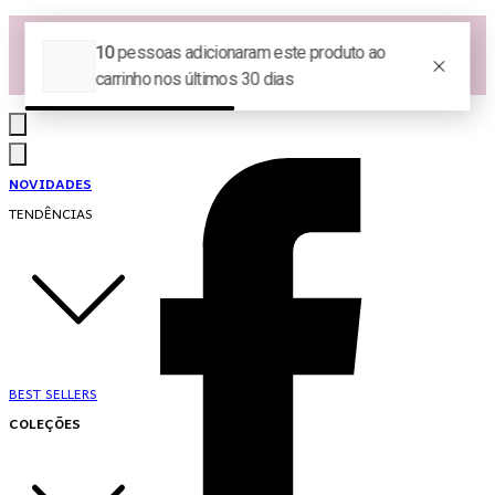
Las Queridas Club🌷 - Ganhe 5% Cashback em pontos na sua compra!
Ganhe 10% OFF na 1ª compra no App: PRIMEIRANOAPP 😍
♡ Coleção Nova: Grace in Motion ♡
NOVIDADES
TENDÊNCIAS
BEST SELLERS
COLEÇÕES