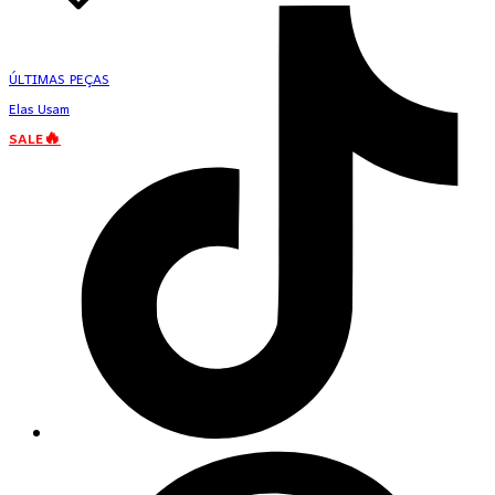
ÚLTIMAS PEÇAS
Elas Usam
SALE🔥