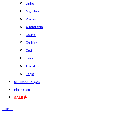
Linho
Algodão
Viscose
Alfaiataria
Couro
Chiffon
Cetim
Laise
Tricoline
Sarja
ÚLTIMAS PEÇAS
Elas Usam
SALE🔥
Home