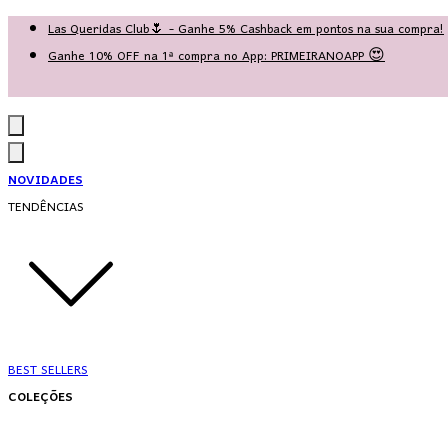
Las Queridas Club🌷 - Ganhe 5% Cashback em pontos na sua compra!
Ganhe 10% OFF na 1ª compra no App: PRIMEIRANOAPP 😍
♡ Coleção Nova: Grace in Motion ♡
NOVIDADES
TENDÊNCIAS
BEST SELLERS
COLEÇÕES