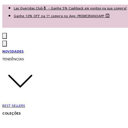
Las Queridas Club🌷 - Ganhe 5% Cashback em pontos na sua compra!
Ganhe 10% OFF na 1ª compra no App: PRIMEIRANOAPP 😍
♡ Coleção Nova: Grace in Motion ♡
NOVIDADES
TENDÊNCIAS
BEST SELLERS
COLEÇÕES