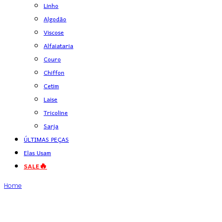
Linho
Algodão
Viscose
Alfaiataria
Couro
Chiffon
Cetim
Laise
Tricoline
Sarja
ÚLTIMAS PEÇAS
Elas Usam
SALE🔥
Home