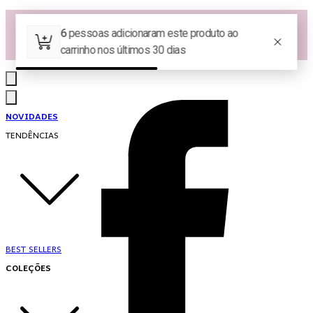
Las Queridas Club🌷 - Ganhe 5% Cashback em pontos na sua compra!
Ganhe 10% OFF na 1ª compra no App: PRIMEIRANOAPP 😍
♡ Coleção Nova: Grace in Motion ♡
NOVIDADES
TENDÊNCIAS
BEST SELLERS
COLEÇÕES