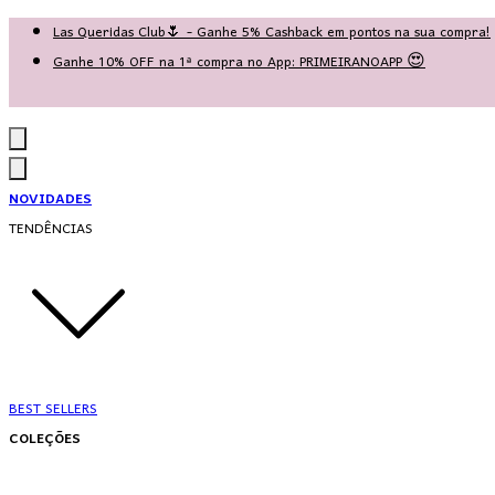
Las Queridas Club🌷 - Ganhe 5% Cashback em pontos na sua compra!
Ganhe 10% OFF na 1ª compra no App: PRIMEIRANOAPP 😍
♡ Coleção Nova: Grace in Motion ♡
NOVIDADES
TENDÊNCIAS
BEST SELLERS
COLEÇÕES