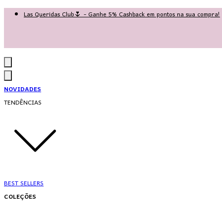
Las Queridas Club🌷 - Ganhe 5% Cashback em pontos na sua compra!
Ganhe 10% OFF na 1ª compra no App: PRIMEIRANOAPP 😍
♡ Coleção Nova: Grace in Motion ♡
NOVIDADES
TENDÊNCIAS
BEST SELLERS
COLEÇÕES