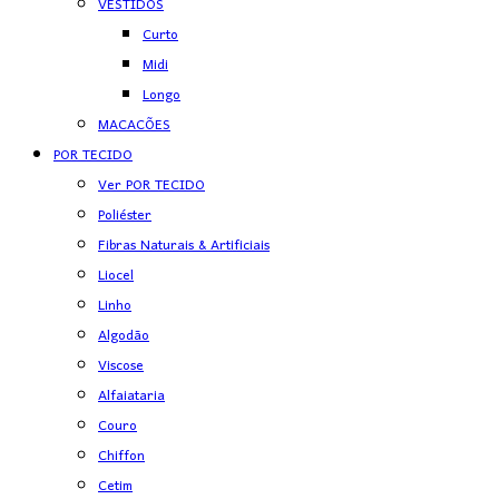
VESTIDOS
Curto
Midi
Longo
MACACÕES
POR TECIDO
Ver POR TECIDO
Poliéster
Fibras Naturais & Artificiais
Liocel
Linho
Algodão
Viscose
Alfaiataria
Couro
Chiffon
Cetim