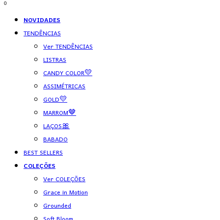
0
NOVIDADES
TENDÊNCIAS
Ver TENDÊNCIAS
LISTRAS
CANDY COLOR💛
ASSIMÉTRICAS
GOLD💛
MARROM🤎
LAÇOS🎀
BABADO
BEST SELLERS
COLEÇÕES
Ver COLEÇÕES
Grace in Motion
Grounded
Soft Bloom