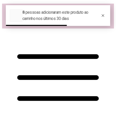
Las Queridas Club🌷 - Ganhe 5% Cashback em pontos na sua compra!
😍 Baixe nosso APP e tenha 10% OFF na sua 1ª compra no APP:
PRIMEIRANOAPP😍
♡ Coleção Nova: Grace in Motion ♡