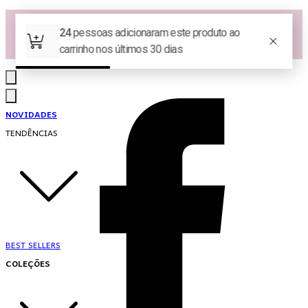
Las Queridas Club🌷 - Ganhe 5% Cashback em pontos na sua compra!
Ganhe 10% OFF na 1ª compra no App: PRIMEIRANOAPP 😍
♡ Coleção Nova: Grace in Motion ♡
NOVIDADES
TENDÊNCIAS
BEST SELLERS
COLEÇÕES