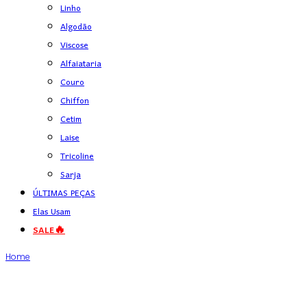
Linho
Algodão
Viscose
Alfaiataria
Couro
Chiffon
Cetim
Laise
Tricoline
Sarja
ÚLTIMAS PEÇAS
Elas Usam
SALE🔥
Home