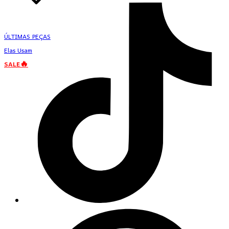
ÚLTIMAS PEÇAS
Elas Usam
SALE🔥