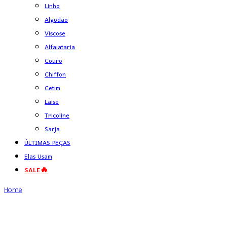
Linho
Algodão
Viscose
Alfaiataria
Couro
Chiffon
Cetim
Laise
Tricoline
Sarja
ÚLTIMAS PEÇAS
Elas Usam
SALE🔥
Home