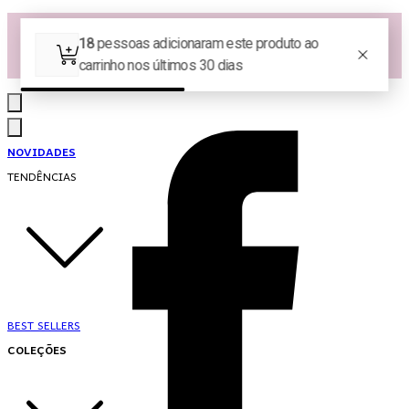
Las Queridas Club🌷 - Ganhe 5% Cashback em pontos na sua compra!
Ganhe 10% OFF na 1ª compra no App: PRIMEIRANOAPP 😍
♡ Coleção Nova: Grace in Motion ♡
NOVIDADES
TENDÊNCIAS
BEST SELLERS
COLEÇÕES