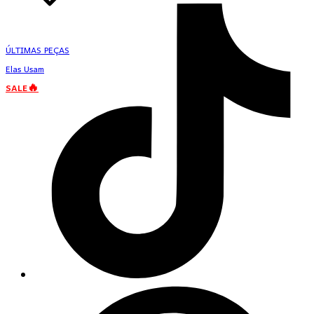
ÚLTIMAS PEÇAS
Elas Usam
SALE🔥