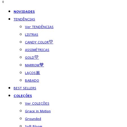
0
NOVIDADES
TENDÊNCIAS
Ver TENDÊNCIAS
LISTRAS
CANDY COLOR💛
ASSIMÉTRICAS
GOLD💛
MARROM🤎
LAÇOS🎀
BABADO
BEST SELLERS
COLEÇÕES
Ver COLEÇÕES
Grace in Motion
Grounded
Soft Bloom