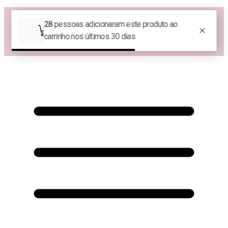
Las Queridas Club🌷 - Ganhe 5% Cashback em pontos na sua compra!
😍 Baixe nosso APP e tenha 10% OFF na sua 1ª compra no APP:
PRIMEIRANOAPP😍
♡ Coleção Nova: Grace in Motion ♡