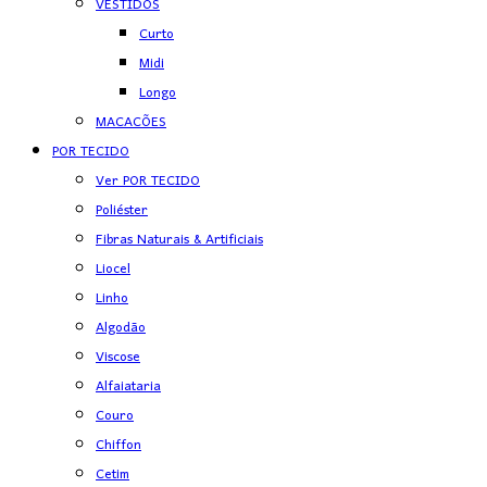
VESTIDOS
Curto
Midi
Longo
MACACÕES
POR TECIDO
Ver POR TECIDO
Poliéster
Fibras Naturais & Artificiais
Liocel
Linho
Algodão
Viscose
Alfaiataria
Couro
Chiffon
Cetim