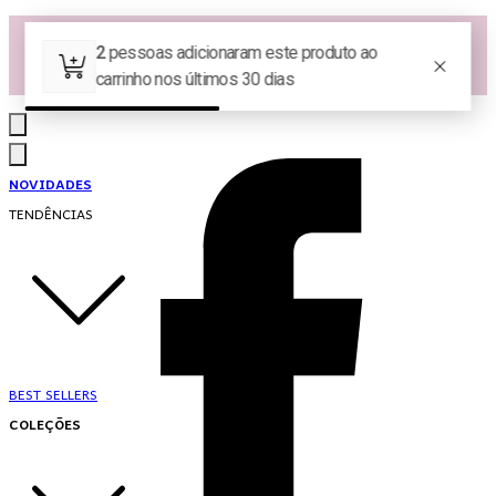
Las Queridas Club🌷 - Ganhe 5% Cashback em pontos na sua compra!
Ganhe 10% OFF na 1ª compra no App: PRIMEIRANOAPP 😍
♡ Coleção Nova: Grace in Motion ♡
NOVIDADES
TENDÊNCIAS
BEST SELLERS
COLEÇÕES