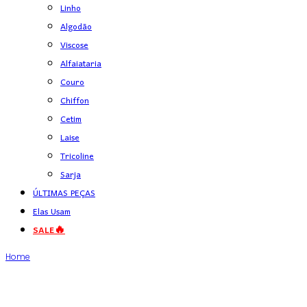
Linho
Algodão
Viscose
Alfaiataria
Couro
Chiffon
Cetim
Laise
Tricoline
Sarja
ÚLTIMAS PEÇAS
Elas Usam
SALE🔥
Home