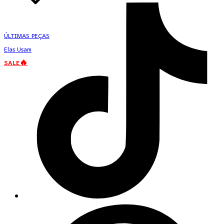
ÚLTIMAS PEÇAS
Elas Usam
SALE🔥