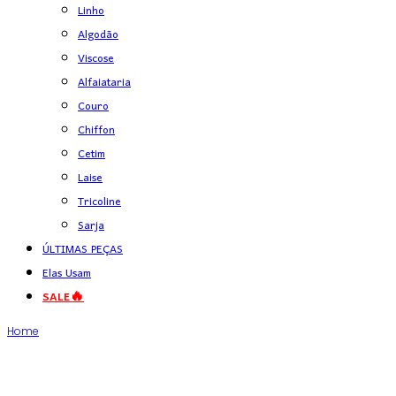
Linho
Algodão
Viscose
Alfaiataria
Couro
Chiffon
Cetim
Laise
Tricoline
Sarja
ÚLTIMAS PEÇAS
Elas Usam
SALE🔥
Home