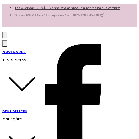
Las Queridas Club🌷 - Ganhe 5% Cashback em pontos na sua compra!
Ganhe 10% OFF na 1ª compra no App: PRIMEIRANOAPP 😍
♡ Coleção Nova: Grace in Motion ♡
NOVIDADES
TENDÊNCIAS
BEST SELLERS
COLEÇÕES