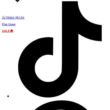
ÚLTIMAS PEÇAS
Elas Usam
SALE🔥