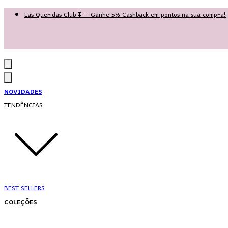
Las Queridas Club🌷 - Ganhe 5% Cashback em pontos na sua compra!
Ganhe 10% OFF na 1ª compra no App: PRIMEIRANOAPP 😍
♡ Coleção Nova: Grace in Motion ♡
NOVIDADES
TENDÊNCIAS
BEST SELLERS
COLEÇÕES