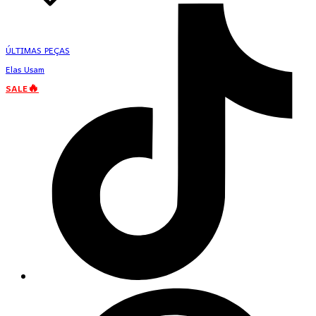
ÚLTIMAS PEÇAS
Elas Usam
SALE🔥