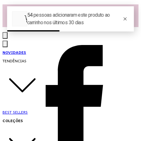
Las Queridas Club🌷 - Ganhe 5% Cashback em pontos na sua compra!
Ganhe 10% OFF na 1ª compra no App: PRIMEIRANOAPP 😍
♡ Coleção Nova: Grace in Motion ♡
NOVIDADES
TENDÊNCIAS
BEST SELLERS
COLEÇÕES