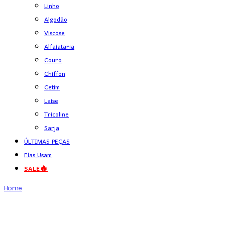
Linho
Algodão
Viscose
Alfaiataria
Couro
Chiffon
Cetim
Laise
Tricoline
Sarja
ÚLTIMAS PEÇAS
Elas Usam
SALE🔥
Home