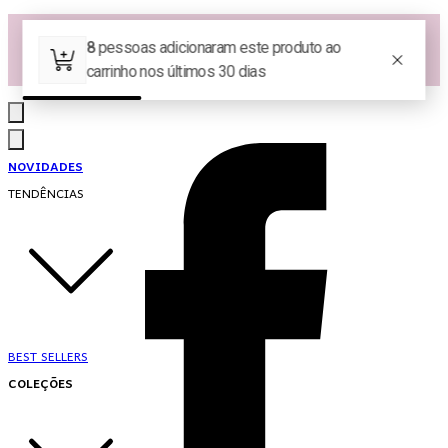
Las Queridas Club🌷 - Ganhe 5% Cashback em pontos na sua compra!
Ganhe 10% OFF na 1ª compra no App: PRIMEIRANOAPP 😍
♡ Coleção Nova: Grace in Motion ♡
NOVIDADES
TENDÊNCIAS
BEST SELLERS
COLEÇÕES