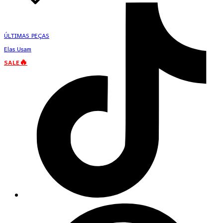
ÚLTIMAS PEÇAS
Elas Usam
SALE🔥