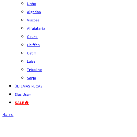
Linho
Algodão
Viscose
Alfaiataria
Couro
Chiffon
Cetim
Laise
Tricoline
Sarja
ÚLTIMAS PEÇAS
Elas Usam
SALE🔥
Home