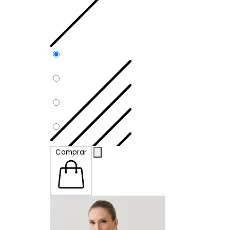
P
Comprar
M
G
GG