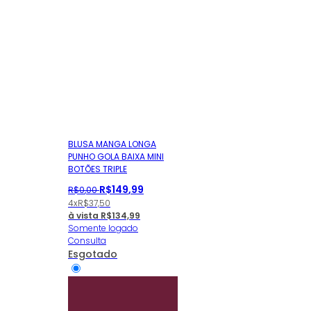
BLUSA MANGA LONGA
PUNHO GOLA BAIXA MINI
BOTÕES TRIPLE
R$
149
,
99
R$
0
,
00
4x
R$
37,50
à vista
R$
134,99
Somente logado
Consulta
Esgotado