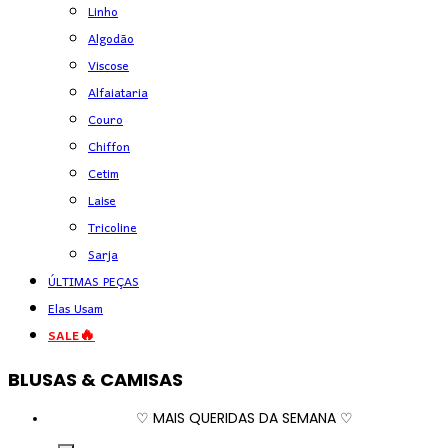
Linho
Algodão
Viscose
Alfaiataria
Couro
Chiffon
Cetim
Laise
Tricoline
Sarja
ÚLTIMAS PEÇAS
Elas Usam
SALE🔥
BLUSAS & CAMISAS
♡ MAIS QUERIDAS DA SEMANA ♡