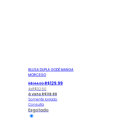
BLUSA DUPLA GODÊ MANGA
MORCEGO
R$
129
,
99
R$
144
,
99
4x
R$
32,50
à vista
R$
116,99
Somente logado
Consulta
Esgotado