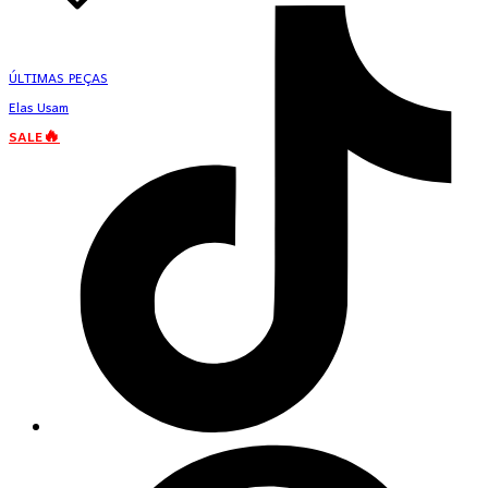
ÚLTIMAS PEÇAS
Elas Usam
SALE🔥