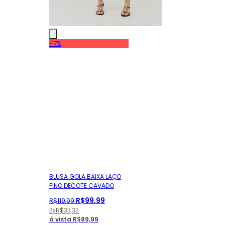
-17%
BLUSA GOLA BAIXA LAÇO
FINO DECOTE CAVADO
R$
99
,
99
R$
119
,
99
3x
R$
33,33
à vista
R$
89,99