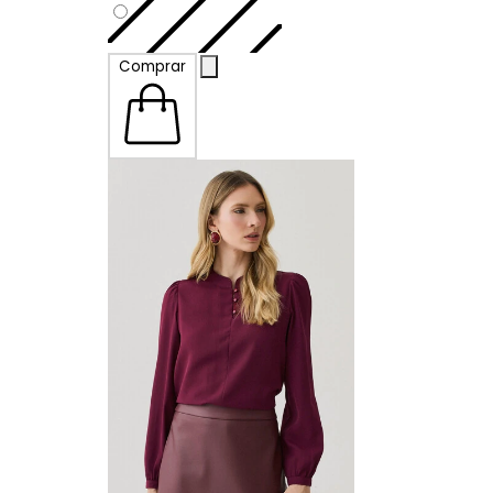
P
Comprar
M
G
GG