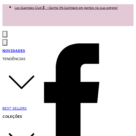
Las Queridas Club🌷 - Ganhe 5% Cashback em pontos na sua compra!
Ganhe 10% OFF na 1ª compra no App: PRIMEIRANOAPP 😍
♡ Coleção Nova: Grace in Motion ♡
NOVIDADES
TENDÊNCIAS
BEST SELLERS
COLEÇÕES