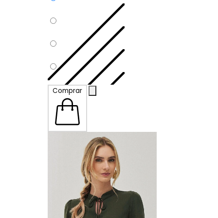
P
Comprar
M
G
GG