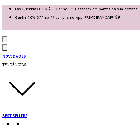
Las Queridas Club🌷 - Ganhe 5% Cashback em pontos na sua compra!
Ganhe 10% OFF na 1ª compra no App: PRIMEIRANOAPP 😍
♡ Coleção Nova: Grace in Motion ♡
NOVIDADES
TENDÊNCIAS
BEST SELLERS
COLEÇÕES