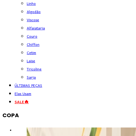
Linho
Algodão
Viscose
Alfaiataria
Couro
Chiffon
Cetim
Laise
Tricoline
Sarja
ÚLTIMAS PEÇAS
Elas Usam
SALE🔥
COPA