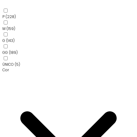
P
(228)
M
(159)
G
(143)
GG
(189)
ÚNICO
(5)
Cor