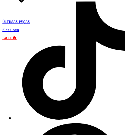
ÚLTIMAS PEÇAS
Elas Usam
SALE🔥