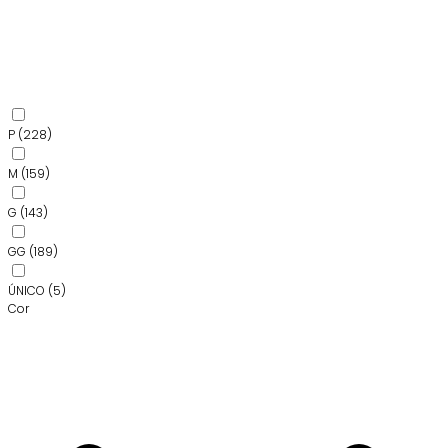
P
(228)
M
(159)
G
(143)
GG
(189)
ÚNICO
(5)
Cor