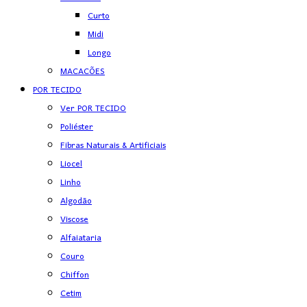
Curto
Midi
Longo
MACACÕES
POR TECIDO
Ver POR TECIDO
Poliéster
Fibras Naturais & Artificiais
Liocel
Linho
Algodão
Viscose
Alfaiataria
Couro
Chiffon
Cetim