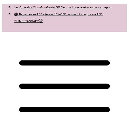
Las Queridas Club🌷 - Ganhe 5% Cashback em pontos na sua compra!
😍 Baixe nosso APP e tenha 10% OFF na sua 1ª compra no APP:
PRIMEIRANOAPP😍
♡ Coleção Nova: Grace in Motion ♡