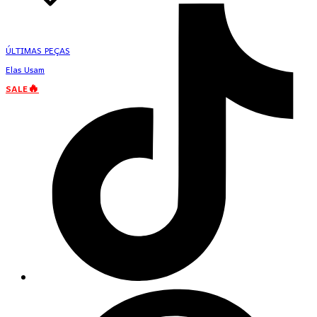
ÚLTIMAS PEÇAS
Elas Usam
SALE🔥