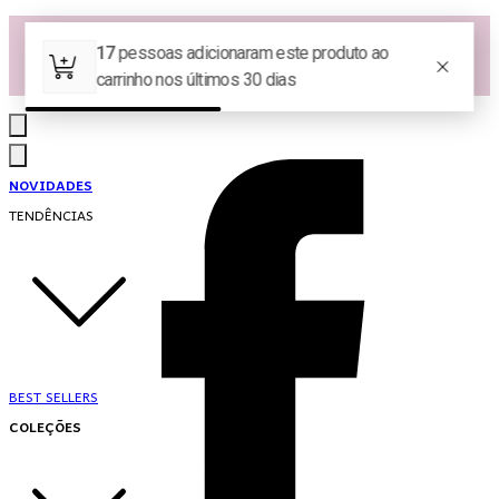
Las Queridas Club🌷 - Ganhe 5% Cashback em pontos na sua compra!
Ganhe 10% OFF na 1ª compra no App: PRIMEIRANOAPP 😍
♡ Coleção Nova: Grace in Motion ♡
NOVIDADES
TENDÊNCIAS
BEST SELLERS
COLEÇÕES