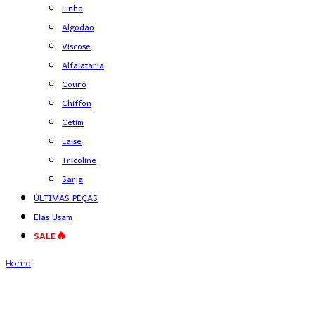
Linho
Algodão
Viscose
Alfaiataria
Couro
Chiffon
Cetim
Laise
Tricoline
Sarja
ÚLTIMAS PEÇAS
Elas Usam
SALE🔥
Home