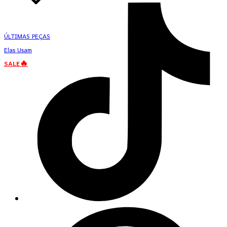
ÚLTIMAS PEÇAS
Elas Usam
SALE🔥