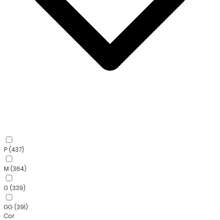
P
(437)
M
(364)
G
(339)
GG
(391)
Cor