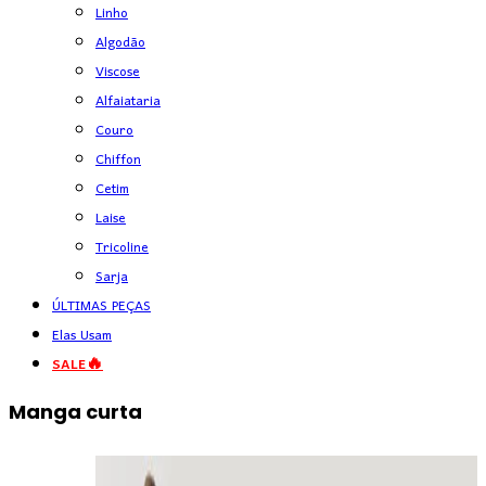
Linho
Algodão
Viscose
Alfaiataria
Couro
Chiffon
Cetim
Laise
Tricoline
Sarja
ÚLTIMAS PEÇAS
Elas Usam
SALE🔥
Manga curta