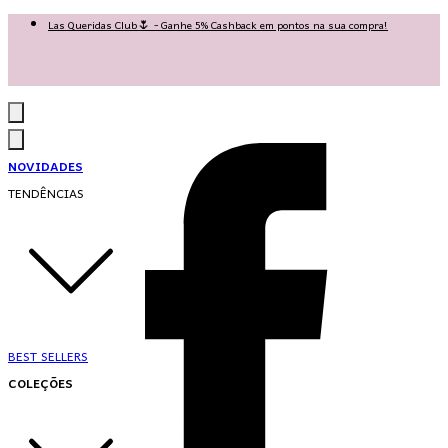
Las Queridas Club🌷 - Ganhe 5% Cashback em pontos na sua compra!
Ganhe 10% OFF na 1ª compra no App: PRIMEIRANOAPP 😍
♡ Coleção Nova: Grace in Motion ♡
NOVIDADES
TENDÊNCIAS
BEST SELLERS
COLEÇÕES