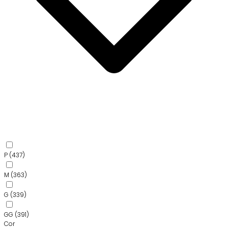
P
(437)
M
(363)
G
(339)
GG
(391)
Cor