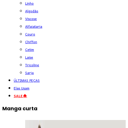
Linho
Algodão
Viscose
Alfaiataria
Couro
Chiffon
Cetim
Laise
Tricoline
Sarja
ÚLTIMAS PEÇAS
Elas Usam
SALE🔥
Manga curta