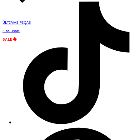
ÚLTIMAS PEÇAS
Elas Usam
SALE🔥