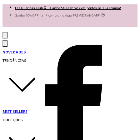
Las Queridas Club🌷 - Ganhe 5% Cashback em pontos na sua compra!
Ganhe 10% OFF na 1ª compra no App: PRIMEIRANOAPP 😍
♡ Coleção Nova: Grace in Motion ♡
NOVIDADES
TENDÊNCIAS
BEST SELLERS
COLEÇÕES