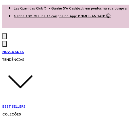
Las Queridas Club🌷 - Ganhe 5% Cashback em pontos na sua compra!
Ganhe 10% OFF na 1ª compra no App: PRIMEIRANOAPP 😍
♡ Coleção Nova: Grace in Motion ♡
NOVIDADES
TENDÊNCIAS
BEST SELLERS
COLEÇÕES