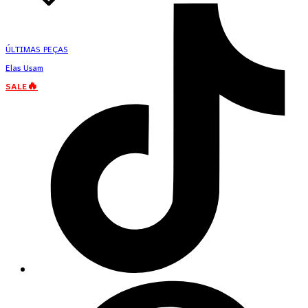
ÚLTIMAS PEÇAS
Elas Usam
SALE🔥