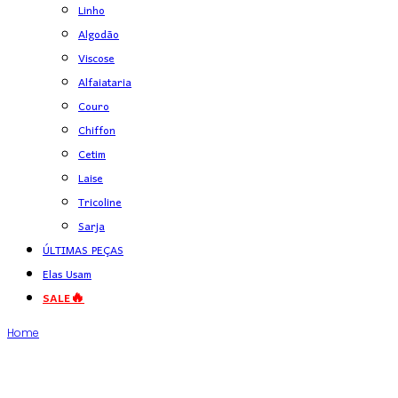
Linho
Algodão
Viscose
Alfaiataria
Couro
Chiffon
Cetim
Laise
Tricoline
Sarja
ÚLTIMAS PEÇAS
Elas Usam
SALE🔥
Home