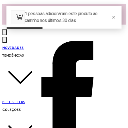
Las Queridas Club🌷 - Ganhe 5% Cashback em pontos na sua compra!
Ganhe 10% OFF na 1ª compra no App: PRIMEIRANOAPP 😍
♡ Coleção Nova: Grace in Motion ♡
NOVIDADES
TENDÊNCIAS
BEST SELLERS
COLEÇÕES