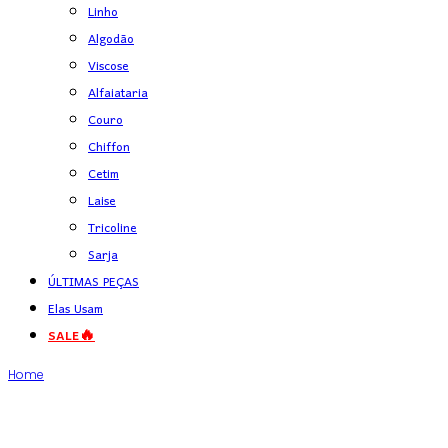
Linho
Algodão
Viscose
Alfaiataria
Couro
Chiffon
Cetim
Laise
Tricoline
Sarja
ÚLTIMAS PEÇAS
Elas Usam
SALE🔥
Home