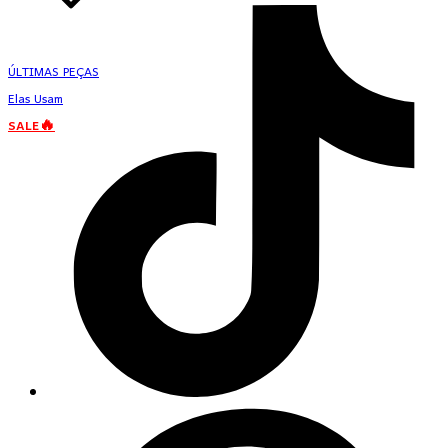
ÚLTIMAS PEÇAS
Elas Usam
SALE🔥