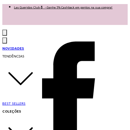
Las Queridas Club🌷 - Ganhe 5% Cashback em pontos na sua compra!
Ganhe 10% OFF na 1ª compra no App: PRIMEIRANOAPP 😍
♡ Coleção Nova: Grace in Motion ♡
NOVIDADES
TENDÊNCIAS
BEST SELLERS
COLEÇÕES