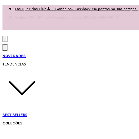
Las Queridas Club🌷 - Ganhe 5% Cashback em pontos na sua compra!
Ganhe 10% OFF na 1ª compra no App: PRIMEIRANOAPP 😍
♡ Coleção Nova: Grace in Motion ♡
NOVIDADES
TENDÊNCIAS
BEST SELLERS
COLEÇÕES