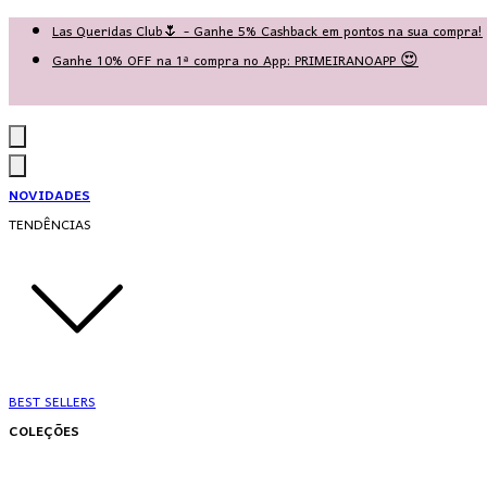
Las Queridas Club🌷 - Ganhe 5% Cashback em pontos na sua compra!
Ganhe 10% OFF na 1ª compra no App: PRIMEIRANOAPP 😍
♡ Coleção Nova: Grace in Motion ♡
NOVIDADES
TENDÊNCIAS
BEST SELLERS
COLEÇÕES