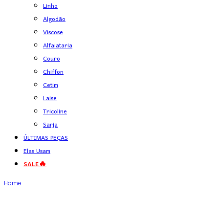
Linho
Algodão
Viscose
Alfaiataria
Couro
Chiffon
Cetim
Laise
Tricoline
Sarja
ÚLTIMAS PEÇAS
Elas Usam
SALE🔥
Home