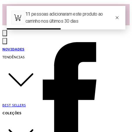
Las Queridas Club🌷 - Ganhe 5% Cashback em pontos na sua compra!
Ganhe 10% OFF na 1ª compra no App: PRIMEIRANOAPP 😍
♡ Coleção Nova: Grace in Motion ♡
NOVIDADES
TENDÊNCIAS
BEST SELLERS
COLEÇÕES