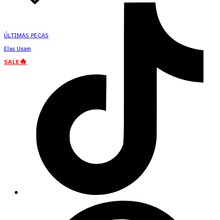
ÚLTIMAS PEÇAS
Elas Usam
SALE🔥