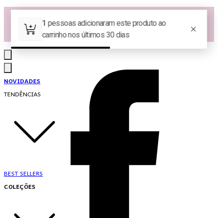
Las Queridas Club🌷 - Ganhe 5% Cashback em pontos na sua compra!
Ganhe 10% OFF na 1ª compra no App: PRIMEIRANOAPP 😍
♡ Coleção Nova: Grace in Motion ♡
NOVIDADES
TENDÊNCIAS
BEST SELLERS
COLEÇÕES