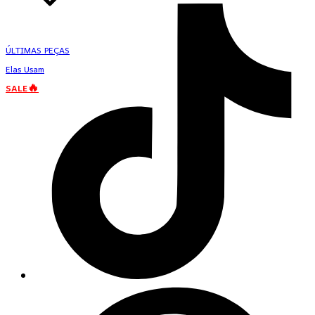
ÚLTIMAS PEÇAS
Elas Usam
SALE🔥