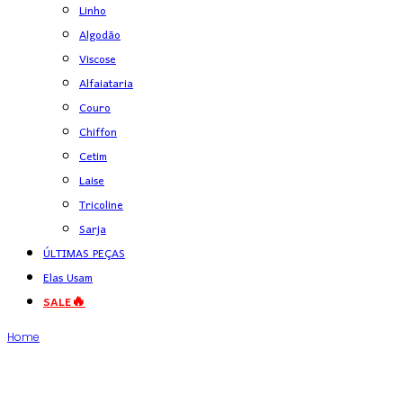
Linho
Algodão
Viscose
Alfaiataria
Couro
Chiffon
Cetim
Laise
Tricoline
Sarja
ÚLTIMAS PEÇAS
Elas Usam
SALE🔥
Home