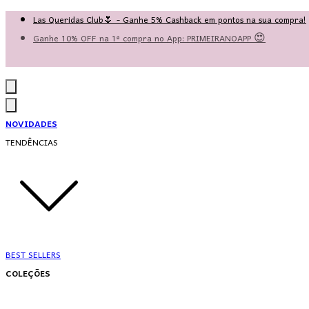
Las Queridas Club🌷 - Ganhe 5% Cashback em pontos na sua compra!
Ganhe 10% OFF na 1ª compra no App: PRIMEIRANOAPP 😍
♡ Coleção Nova: Grace in Motion ♡
NOVIDADES
TENDÊNCIAS
BEST SELLERS
COLEÇÕES