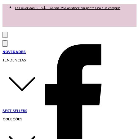
Las Queridas Club🌷 - Ganhe 5% Cashback em pontos na sua compra!
Ganhe 10% OFF na 1ª compra no App: PRIMEIRANOAPP 😍
♡ Coleção Nova: Grace in Motion ♡
NOVIDADES
TENDÊNCIAS
BEST SELLERS
COLEÇÕES