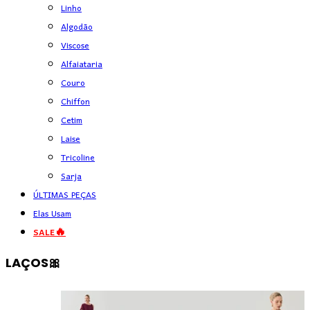
Linho
Algodão
Viscose
Alfaiataria
Couro
Chiffon
Cetim
Laise
Tricoline
Sarja
ÚLTIMAS PEÇAS
Elas Usam
SALE🔥
LAÇOS🎀