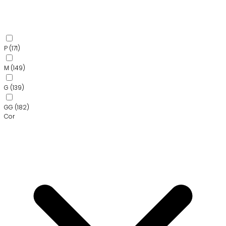
P
(171)
M
(149)
G
(139)
GG
(182)
Cor