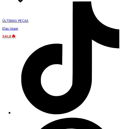
ÚLTIMAS PEÇAS
Elas Usam
SALE🔥