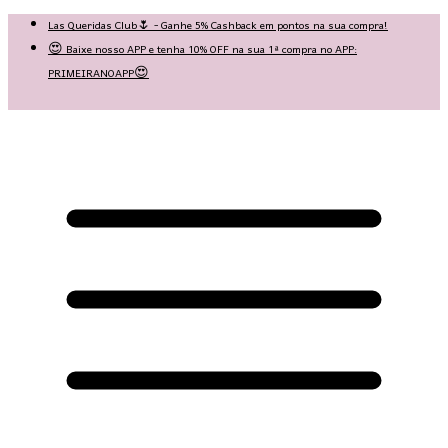
Las Queridas Club🌷 - Ganhe 5% Cashback em pontos na sua compra!
😍 Baixe nosso APP e tenha 10% OFF na sua 1ª compra no APP:
PRIMEIRANOAPP😍
♡ Coleção Nova: Grace in Motion ♡