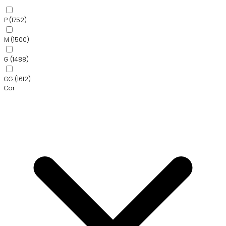
P
(1752)
M
(1500)
G
(1488)
GG
(1612)
Cor