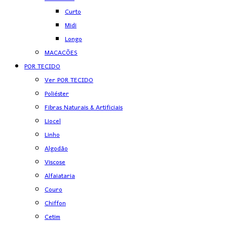
Curto
Midi
Longo
MACACÕES
POR TECIDO
Ver POR TECIDO
Poliéster
Fibras Naturais & Artificiais
Liocel
Linho
Algodão
Viscose
Alfaiataria
Couro
Chiffon
Cetim