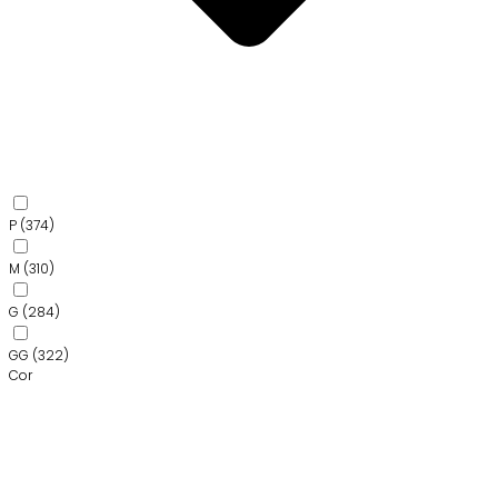
P
(374)
M
(310)
G
(284)
GG
(322)
Cor