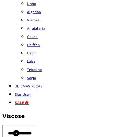
Linho
Algodão
Viscose
Alfaiataria
Couro
Chiffon
Cetim
Laise
Tricoline
Sarja
ÚLTIMAS PEÇAS
Elas Usam
SALE🔥
Viscose