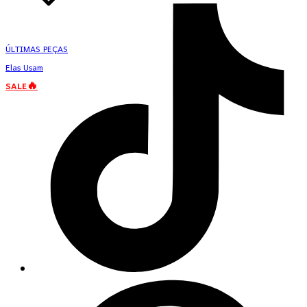
ÚLTIMAS PEÇAS
Elas Usam
SALE🔥