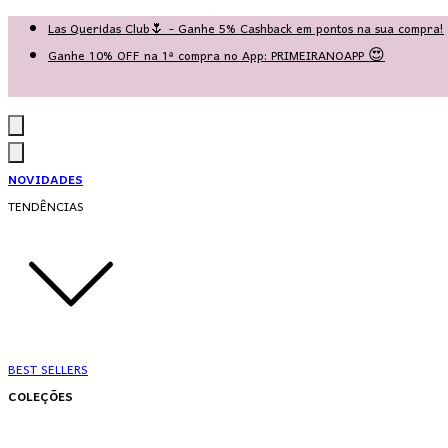
Las Queridas Club🌷 - Ganhe 5% Cashback em pontos na sua compra!
Ganhe 10% OFF na 1ª compra no App: PRIMEIRANOAPP 😍
♡ Coleção Nova: Grace in Motion ♡
NOVIDADES
TENDÊNCIAS
BEST SELLERS
COLEÇÕES