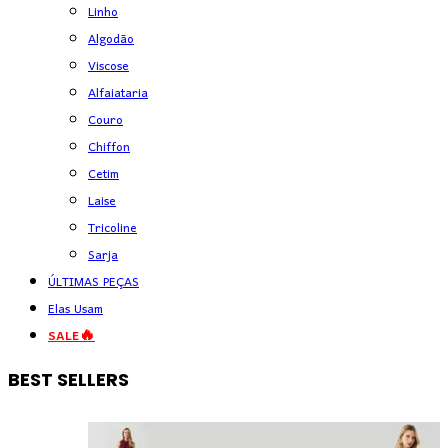
Linho
Algodão
Viscose
Alfaiataria
Couro
Chiffon
Cetim
Laise
Tricoline
Sarja
ÚLTIMAS PEÇAS
Elas Usam
SALE🔥
BEST SELLERS