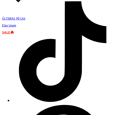
ÚLTIMAS PEÇAS
Elas Usam
SALE🔥