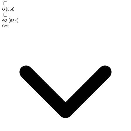
G
(551)
GG
(684)
Cor