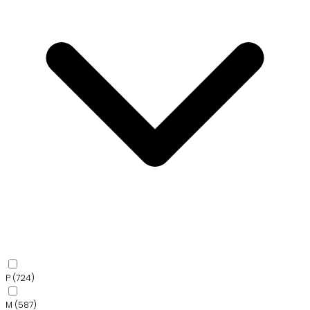
P
(724)
M
(587)