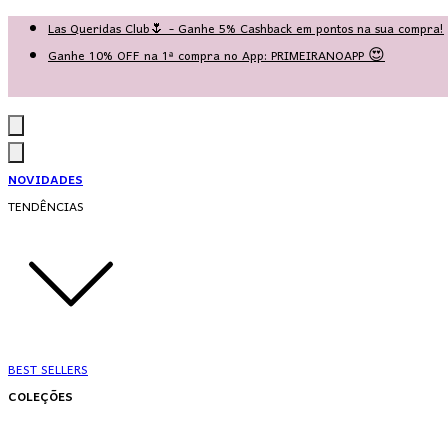
Las Queridas Club🌷 - Ganhe 5% Cashback em pontos na sua compra!
Ganhe 10% OFF na 1ª compra no App: PRIMEIRANOAPP 😍
♡ Coleção Nova: Grace in Motion ♡
NOVIDADES
TENDÊNCIAS
BEST SELLERS
COLEÇÕES