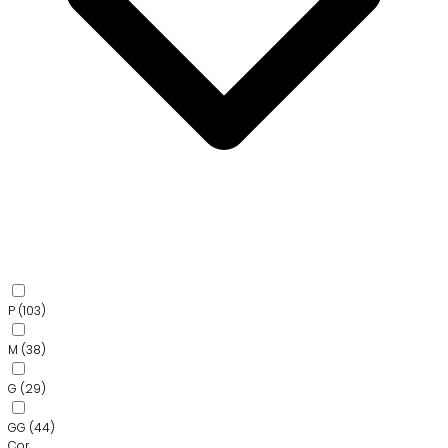
P
(103)
M
(38)
G
(29)
GG
(44)
Cor