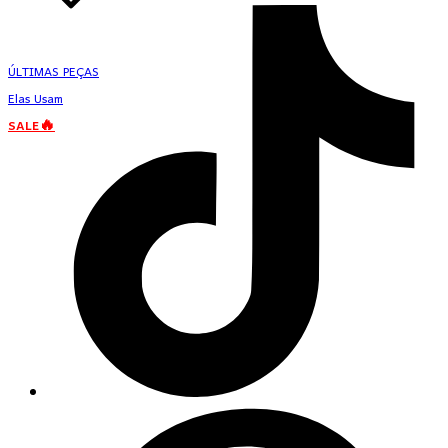
ÚLTIMAS PEÇAS
Elas Usam
SALE🔥