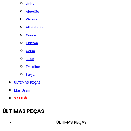
Linho
Algodão
Viscose
Alfaiataria
Couro
Chiffon
Cetim
Laise
Tricoline
Sarja
ÚLTIMAS PEÇAS
Elas Usam
SALE🔥
ÚLTIMAS PEÇAS
ÚLTIMAS PEÇAS